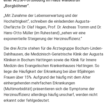
einer Ärzte-Fortbildung im Haus Waldesruh
„Borgböhmer“.
„Mit Zunahme der Lebenserwartung und der
Hochaltrigkeit“, schreiben die einladenden Augusta-
Chefärzte Dr. Olaf Hagen, Prof. Dr. Andreas Tromm und Dr.
Hans-Otto Müller (im Ruhestand) „sehen wir eine
exponentielle Steigerung der Herzinsuffizienz.“
Die drei Ärzte stehen für die Ärztegruppe Bochum-Linden-
Dahlhausen, die Medizinisch-Geriatrische Klinik der Augusta
Kliniken in Bochum Hattingen sowie die Klinik für Innere
Medizin des Evangelischen Krankenhauses Hattingen. So
liege die Häufigkeit der Erkrankung bei über 85jährigen
Frauen über 15%. Aufgrund der häufig mit dem Alter
einhergehenden mehrfachen Erkrankungen
(Multimorbidität) präsentieren sich die Symptome der
Herzinsuffizienz allerdings häufig unscharf, werden nicht
erkannt oder fehlgedeutet.