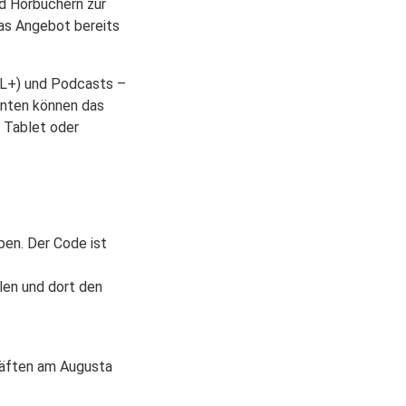
nd Hörbüchern zur
as Angebot bereits
TL+) und Podcasts –
enten können das
 Tablet oder
en. Der Code ist
en und dort den
kräften am Augusta