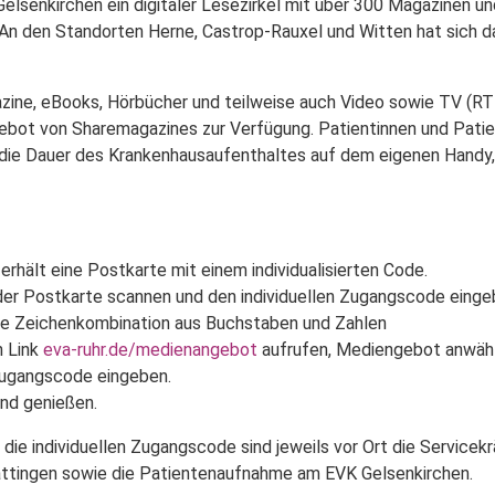
elsenkirchen ein digitaler Lesezirkel mit über 300 Magazinen u
An den Standorten Herne, Castrop-Rauxel und Witten hat sich d
zine, eBooks, Hörbücher und teilweise auch Video sowie TV (R
gebot von Sharemagazines zur Verfügung. Patientinnen und Pati
die Dauer des Krankenhausaufenthaltes auf dem eigenen Handy,
erhält eine Postkarte mit einem individualisierten Code.
er Postkarte scannen und den individuellen Zugangscode eingeb
ige Zeichenkombination aus Buchstaben und Zahlen
n Link
eva-ruhr.de/medienangebot
aufrufen, Mediengebot anwähl
 Zugangscode eingeben.
und genießen.
 die individuellen Zugangscode sind jeweils vor Ort die Service
tingen sowie die Patientenaufnahme am EVK Gelsenkirchen.