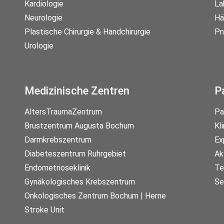
Kardiologie
La
Neurologie
Hä
Plastische Chirurgie & Handchirurgie
Pn
Urologie
Medizinische Zentren
P
AltersTraumaZentrum
Pa
Brustzentrum Augusta Bochum
Kl
Darmkrebszentrum
Ex
Diabeteszentrum Ruhrgebiet
Ak
Endometrioseklinik
Te
Gynäkologisches Krebszentrum
Se
Onkologisches Zentrum Bochum | Herne
Stroke Unit