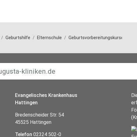
Geburtshilfe
Elternschule
Geburtsvorbereitungskurse
Dan
Evangelisches Krankenhaus
Di
Hattingen
er
Fö
Bredenscheider Str. 54
(K
45525 Hattingen
Telefon
02324 502-0