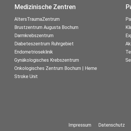
Medizinische Zentren
P
AltersTraumaZentrum
Pa
Brustzentrum Augusta Bochum
Kl
Darmkrebszentrum
Ex
Diabeteszentrum Ruhrgebiet
Ak
Endometrioseklinik
Te
Gynäkologisches Krebszentrum
Se
Onkologisches Zentrum Bochum | Herne
Stroke Unit
Impressum
Datenschutz