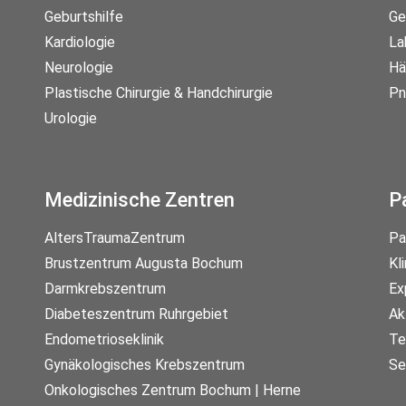
Geburtshilfe
Ge
Kardiologie
La
Neurologie
Hä
Plastische Chirurgie & Handchirurgie
Pn
Urologie
Medizinische Zentren
P
AltersTraumaZentrum
Pa
Brustzentrum Augusta Bochum
Kl
Darmkrebszentrum
Ex
Diabeteszentrum Ruhrgebiet
Ak
Endometrioseklinik
Te
Gynäkologisches Krebszentrum
Se
Onkologisches Zentrum Bochum | Herne