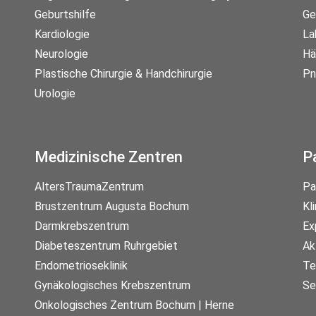
Geburtshilfe
Ge
Kardiologie
La
Neurologie
Hä
Plastische Chirurgie & Handchirurgie
Pn
Urologie
Medizinische Zentren
P
AltersTraumaZentrum
Pa
Brustzentrum Augusta Bochum
Kl
Darmkrebszentrum
Ex
Diabeteszentrum Ruhrgebiet
Ak
Endometrioseklinik
Te
Gynäkologisches Krebszentrum
Se
Onkologisches Zentrum Bochum | Herne