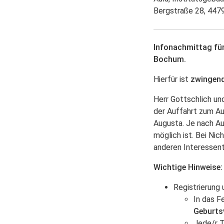
Bergstraße 28, 44
Infonachmittag für
Bochum.
Hierfür ist
zwingend
Herr Gottschlich und
der Auffahrt zum Au
Augusta. Je nach Au
möglich ist. Bei Ni
anderen Interessent
Wichtige Hinweise:
Registrierung
In das F
Geburts
Jede/r T