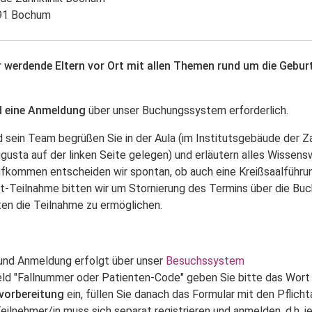
791 Bochum
 werdende Eltern vor Ort mit allen Themen rund um die Gebu
 eine Anmeldung
über unser Buchungssystem erforderlich.
 sein Team begrüßen Sie in der Aula (im Institutsgebäude der Zah
gusta auf der linken Seite gelegen) und erläutern alles Wissens
fkommen entscheiden wir spontan, ob auch eine Kreißsaalführun
cht-Teilnahme bitten wir um Stornierung des Termins über die Bu
en die Teilnahme zu ermöglichen.
 und Anmeldung erfolgt über unser
Besuchssystem
eld "Fallnummer oder Patienten-Code" geben Sie bitte das Wort
vorbereitung
ein, füllen Sie danach das Formular mit den Pflich
eilnehmer/in muss sich separat registrieren und anmelden, d.h. j