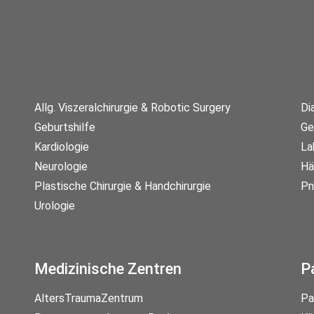
Allg. Viszeralchirurgie & Robotic Surgery
Di
Geburtshilfe
Ge
Kardiologie
La
Neurologie
Hä
Plastische Chirurgie & Handchirurgie
Pn
Urologie
Medizinische Zentren
P
AltersTraumaZentrum
Pa