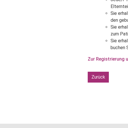
Elternte
Sie erha
den gebu
Sie erha
zum Pati
Sie erha
buchen 
Zur Registrierung
Zurück