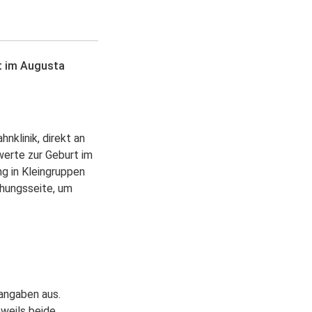
rt im Augusta
nklinik, direkt an
werte zur Geburt im
g in Kleingruppen
chungsseite, um
tangaben aus.
eweils beide