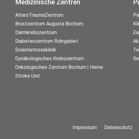
Medizinische Zentren
P
AltersTraumaZentrum
Pa
Brustzentrum Augusta Bochum
Kl
Darmkrebszentrum
Ex
Diabeteszentrum Ruhrgebiet
Ak
Endometrioseklinik
Te
Gynäkologisches Krebszentrum
Se
Onkologisches Zentrum Bochum | Herne
Stroke Unit
Impressum
Datenschutz