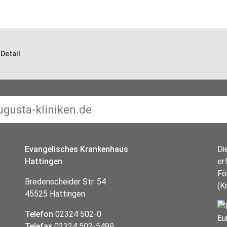
Detail
Evangelisches Krankenhaus
Di
Hattingen
er
Fö
Bredenscheider Str. 54
(K
45525 Hattingen
Telefon
02324 502-0
Telefax
02324 502-5499