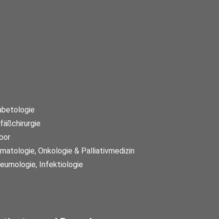
abetologie
fäßchirurgie
bor
matologie, Onkologie & Palliativmedizin
eumologie, Infektiologie