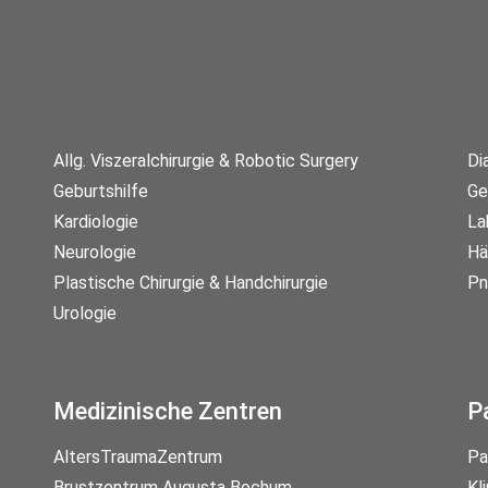
Allg. Viszeralchirurgie & Robotic Surgery
Di
Geburtshilfe
Ge
Kardiologie
La
Neurologie
Hä
Plastische Chirurgie & Handchirurgie
Pn
Urologie
Medizinische Zentren
P
AltersTraumaZentrum
Pa
Brustzentrum Augusta Bochum
Kl