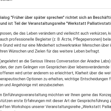
ialog "Früher über später sprechen" richtet sich an Beschäft
nd ist Teil der Veranstaltungsreihe "Werkstatt Palliativstati
nosen, die das Leben verändern und vielleicht auch verkürzen, 
auch professionelle Begleiter (z. B. Ärzte, Pflegepersonen) bela
em Grund wird nur eine Minderheit schwerkranker Menschen über 
 ihren Wünschen und Zielen für das weitere Leben befragt.
angelehnt an die Serious Illness Conversation der Ariadne Labs) 
faden, der zum Gelingen von Gesprächen über lebensverändernde
roffenen wird unter anderem so erleichtert, Klarheit über die we
herapeutischen Optionen zu erhalten, wichtige Entscheidungen
en und Angehörige mit einzubeziehen.
gen Einführungsveranstaltung möchten wir Ihnen gerne das Konze
rstützen erste Erfahrungen mit dieser Art der Gesprächsführung
ünften Workshops unserer Veranstaltungsreihe „Werkstatt Palliat