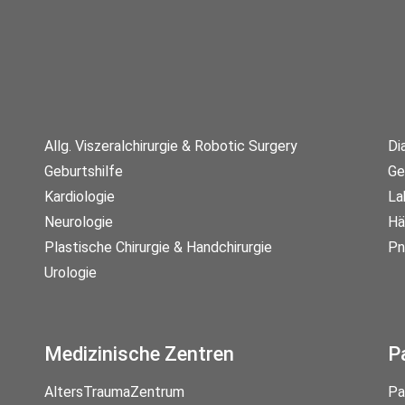
Allg. Viszeralchirurgie & Robotic Surgery
Di
Geburtshilfe
Ge
Kardiologie
La
Neurologie
Hä
Plastische Chirurgie & Handchirurgie
Pn
Urologie
Medizinische Zentren
P
AltersTraumaZentrum
Pa