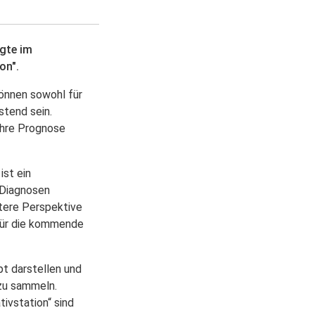
igte im
on".
können sowohl für
stend sein.
ihre Prognose
ist ein
 Diagnosen
itere Perspektive
 für die kommende
pt darstellen und
 zu sammeln.
ivstation“ sind