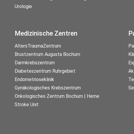
Urologie
Medizinische Zentren
P
AltersTraumaZentrum
Pa
Brustzentrum Augusta Bochum
Kl
Darmkrebszentrum
Ex
Diabeteszentrum Ruhrgebiet
Ak
Endometrioseklinik
Te
Gynäkologisches Krebszentrum
Se
Onkologisches Zentrum Bochum | Herne
Stroke Unit