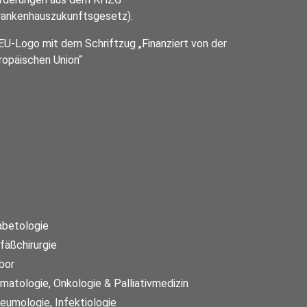
rankenhauszukunftsgesetz).
abetologie
fäßchirurgie
bor
matologie, Onkologie & Palliativmedizin
eumologie, Infektiologie