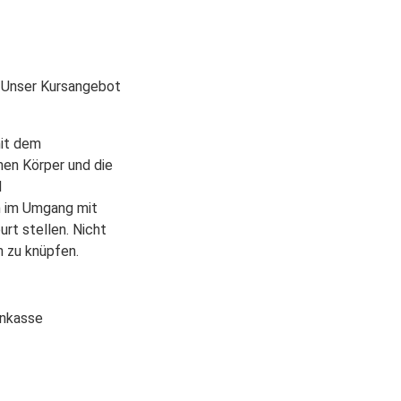
. Unser Kursangebot
mit dem
nen Körper und die
d
n im Umgang mit
rt stellen. Nicht
n zu knüpfen.
enkasse