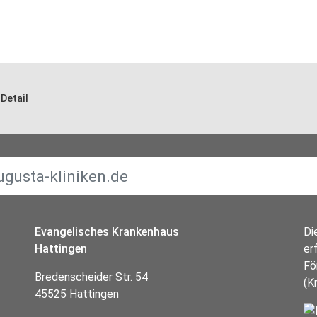
Detail
Evangelisches Krankenhaus
Di
Hattingen
er
Fö
Bredenscheider Str. 54
(K
45525 Hattingen