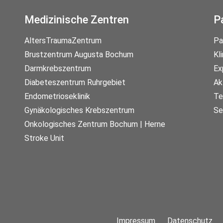
Medizinische Zentren
P
AltersTraumaZentrum
Pa
Brustzentrum Augusta Bochum
Kl
Darmkrebszentrum
Ex
Diabeteszentrum Ruhrgebiet
Ak
Endometrioseklinik
Te
Gynäkologisches Krebszentrum
Se
Onkologisches Zentrum Bochum | Herne
Stroke Unit
Impressum
Datenschutz