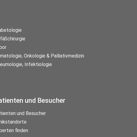
abetologie
fäßchirurgie
bor
matologie, Onkologie & Palliativmedizin
eumologie, Infektiologie
atienten und Besucher
tienten und Besucher
inikstandorte
perten finden