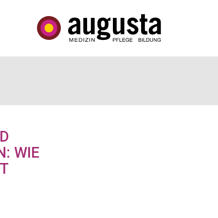
ND
: WIE
T