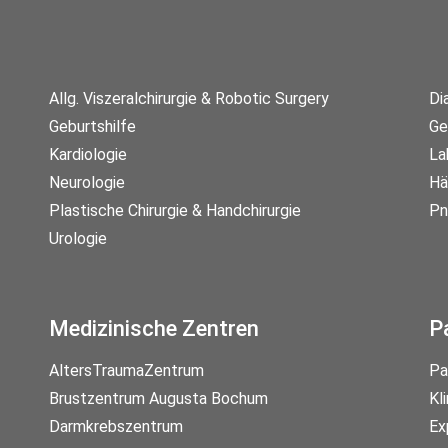
Allg. Viszeralchirurgie & Robotic Surgery
Di
Geburtshilfe
Ge
Kardiologie
La
Neurologie
Hä
Plastische Chirurgie & Handchirurgie
Pn
Urologie
Medizinische Zentren
P
AltersTraumaZentrum
Pa
Brustzentrum Augusta Bochum
Kl
Darmkrebszentrum
Ex