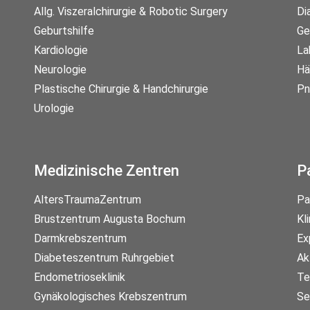
Allg. Viszeralchirurgie & Robotic Surgery
Di
Geburtshilfe
Ge
Kardiologie
La
Neurologie
Hä
Plastische Chirurgie & Handchirurgie
Pn
Urologie
Medizinische Zentren
P
AltersTraumaZentrum
Pa
Brustzentrum Augusta Bochum
Kl
Darmkrebszentrum
Ex
Diabeteszentrum Ruhrgebiet
Ak
Endometrioseklinik
Te
Gynäkologisches Krebszentrum
Se