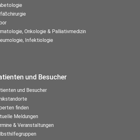
abetologie
fäßchirurgie
bor
matologie, Onkologie & Palliativmedizin
eumologie, Infektiologie
atienten und Besucher
tienten und Besucher
inikstandorte
perten finden
tuelle Meldungen
rmine & Veranstaltungen
lbsthilfegruppen