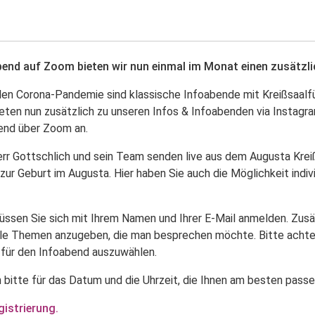
end auf Zoom bieten wir nun einmal im Monat einen zusätzli
len Corona-Pandemie sind klassische Infoabende mit Kreißsaalfü
bieten nun zusätzlich zu unseren Infos & Infoabenden via Instagr
end über Zoom an.
err Gottschlich und sein Team senden live aus dem Augusta Kreiß
ur Geburt im Augusta. Hier haben Sie auch die Möglichkeit indiv
üssen Sie sich mit Ihrem Namen und Ihrer E-Mail anmelden. Zusät
lle Themen anzugeben, die man besprechen möchte. Bitte achten
ür den Infoabend auszuwählen.
h bitte für das Datum und die Uhrzeit, die Ihnen am besten passe
gistrierung.