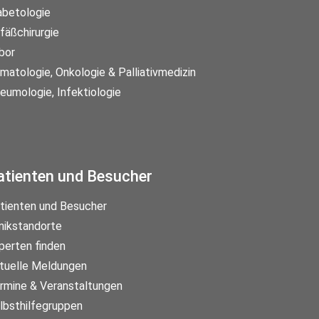
abetologie
fäßchirurgie
bor
matologie, Onkologie & Palliativmedizin
eumologie, Infektiologie
atienten und Besucher
tienten und Besucher
inikstandorte
perten finden
tuelle Meldungen
rmine & Veranstaltungen
lbsthilfegruppen