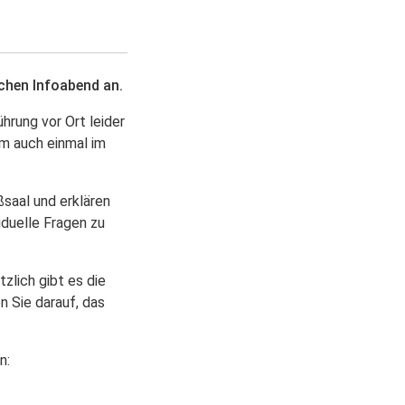
chen Infoabend an.
hrung vor Ort leider
am auch einmal im
saal und erklären
iduelle Fragen zu
zlich gibt es die
 Sie darauf, das
n: