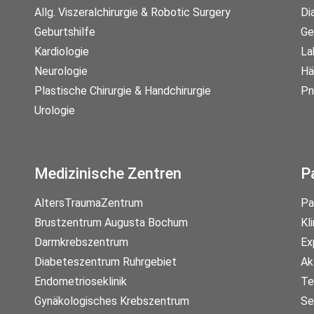
Allg. Viszeralchirurgie & Robotic Surgery
Di
Geburtshilfe
Ge
Kardiologie
La
Neurologie
Hä
Plastische Chirurgie & Handchirurgie
Pn
Urologie
Medizinische Zentren
P
AltersTraumaZentrum
Pa
Brustzentrum Augusta Bochum
Kl
Darmkrebszentrum
Ex
Diabeteszentrum Ruhrgebiet
Ak
Endometrioseklinik
Te
Gynäkologisches Krebszentrum
Se