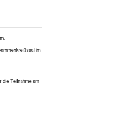
om.
ebammenkreißsaal im
er die Teilnahme am