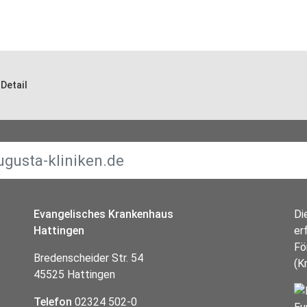
Detail
Evangelisches Krankenhaus
Di
Hattingen
er
Fö
Bredenscheider Str. 54
(K
45525 Hattingen
Telefon
02324 502-0