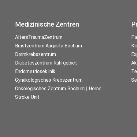
Medizinische Zentren
P
AltersTraumaZentrum
Pa
Brustzentrum Augusta Bochum
Kl
Darmkrebszentrum
Ex
Diabeteszentrum Ruhrgebiet
Ak
Endometrioseklinik
Te
Gynäkologisches Krebszentrum
Se
Onkologisches Zentrum Bochum | Herne
Stroke Unit