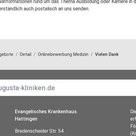
ilinformationen rund um das Thema Ausbildung oder Karriere in 
rständlich auch postalisch an uns senden.
ngebote
Detail
Onlinebewerbung Medizin
Vielen Dank
Evangelisches Krankenhaus
Di
Hattingen
er
Fö
Bredenscheider Str. 54
(K