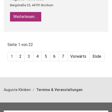
Bergstraße 25, 44791 Bochum
Weiterlesen …
Yoga für Schwangere / Pränatalyoga
Seite 1 von 22
1
2
3
4
5
6
7
Vorwärts
Ende
Augusta Kliniken
Termine & Veranstaltungen